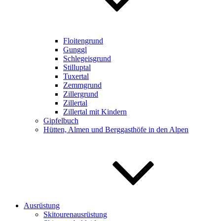
Floitengrund
Gunggl
Schlegeisgrund
Stilluptal
Tuxertal
Zemmgrund
Zillergrund
Zillertal
Zillertal mit Kindern
Gipfelbuch
Hütten, Almen und Berggasthöfe in den Alpen
Ausrüstung
Skitourenausrüstung