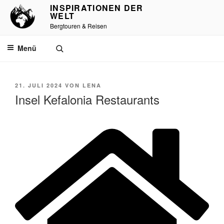
Zum
INSPIRATIONEN DER
WELT
Inhalt
Bergtouren & Reisen
springen
Menü
VERÖFFENTLICHT
21. JULI 2024
VON
LENA
AM
Insel Kefalonia Restaurants