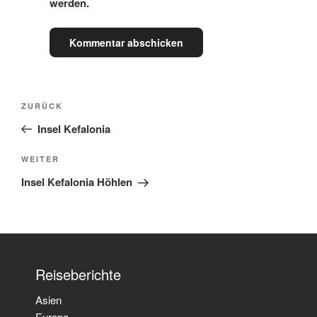
werden.
Beitragsnavigation
Vorheriger
ZURÜCK
Beitrag
Insel Kefalonia
Nächster
WEITER
Beitrag
Insel Kefalonia Höhlen
Reiseberichte
Asien
Europa