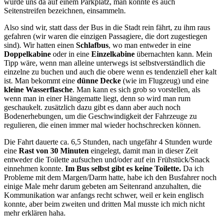
würde uns da auf einem Parkplatz, man könnte es auch
Seitenstreifen bezeichnen, einsammeln.
Also sind wir, statt dass der Bus in die Stadt rein fährt, zu ihm raus
gefahren (wir waren die einzigen Passagiere, die dort zugestiegen
sind). Wir hatten einen
Schlafbus
, wo man entweder in eine
Doppelkabine
oder in eine
Einzelkabine
übernachten kann. Mein
Tipp wäre, wenn man alleine unterwegs ist selbstverständlich die
einzelne zu buchen und auch die obere wenn es tendenziell eher kalt
ist. Man bekommt eine
dünne Decke
(wie im Flugzeug) und eine
kleine Wasserflasche
. Man kann es sich grob so vorstellen, als
wenn man in einer Hängematte liegt, denn so wird man rum
geschaukelt. zusätzlich dazu gibt es dann aber auch noch
Bodenerhebungen, um die Geschwindigkeit der Fahrzeuge zu
regulieren, die einen immer mal wieder hochschrecken können.
Die Fahrt dauerte ca. 6,5 Stunden, nach ungefähr 4 Stunden wurde
eine
Rast von 30 Minuten
eingelegt, damit man in dieser Zeit
entweder die Toilette aufsuchen und/oder auf ein Frühstück/Snack
einnehmen konnte.
Im Bus selbst gibt es keine Toilette.
Da ich
Probleme mit dem Margen/Darm hatte, habe ich den Busfahrer noch
einige Male mehr darum gebeten am Seitenrand anzuhalten, die
Kommunikation war anfangs recht schwer, weil er kein englisch
konnte, aber beim zweiten und dritten Mal musste ich mich nicht
mehr erklären haha.