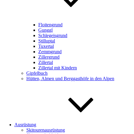
Floitengrund
Gunggl
Schlegeisgrund
Stilluptal
Tuxertal
Zemmgrund
Zillergrund
Zillertal
Zillertal mit Kindern
Gipfelbuch
Hütten, Almen und Berggasthöfe in den Alpen
Ausrüstung
Skitourenausrüstung