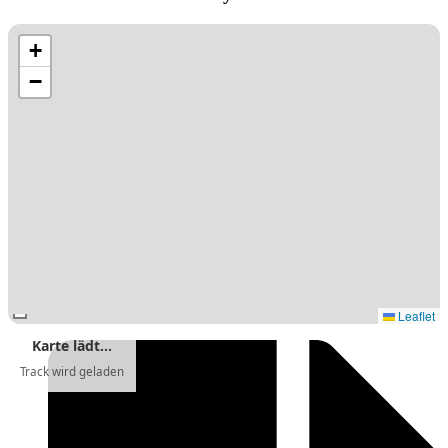
+
−
Leaflet
Karte lädt…
Track wird geladen