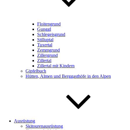
Floitengrund
Gunggl
Schlegeisgrund
Stilluptal
Tuxertal
Zemmgrund
Zillergrund
Zillertal
Zillertal mit Kindern
Gipfelbuch
Hütten, Almen und Berggasthöfe in den Alpen
Ausrüstung
Skitourenausrüstung