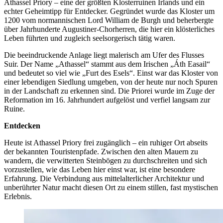
Athassel Priory – eine der größten Klosterruinen Irlands und ein
echter Geheimtipp für Entdecker. Gegründet wurde das Kloster um
1200 vom normannischen Lord William de Burgh und beherbergte
über Jahrhunderte Augustiner-Chorherren, die hier ein klösterliches
Leben führten und zugleich seelsorgerisch tätig waren.
Die beeindruckende Anlage liegt malerisch am Ufer des Flusses
Suir. Der Name „Athassel“ stammt aus dem Irischen „Áth Easail“
und bedeutet so viel wie „Furt des Esels“. Einst war das Kloster von
einer lebendigen Siedlung umgeben, von der heute nur noch Spuren
in der Landschaft zu erkennen sind. Die Priorei wurde im Zuge der
Reformation im 16. Jahrhundert aufgelöst und verfiel langsam zur
Ruine.
Entdecken
Heute ist Athassel Priory frei zugänglich – ein ruhiger Ort abseits
der bekannten Touristenpfade. Zwischen den alten Mauern zu
wandern, die verwitterten Steinbögen zu durchschreiten und sich
vorzustellen, wie das Leben hier einst war, ist eine besondere
Erfahrung. Die Verbindung aus mittelalterlicher Architektur und
unberührter Natur macht diesen Ort zu einem stillen, fast mystischen
Erlebnis.