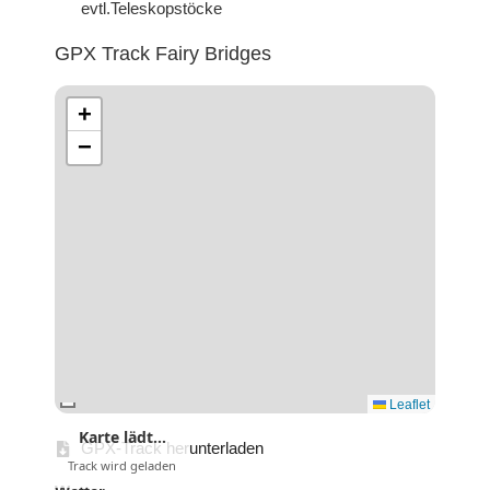
evtl.Teleskopstöcke
GPX Track Fairy Bridges
+
−
Leaflet
Karte lädt…
GPX-Track herunterladen
Track wird geladen