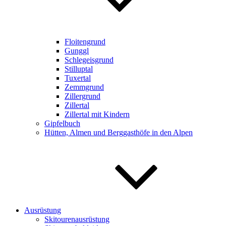
Floitengrund
Gunggl
Schlegeisgrund
Stilluptal
Tuxertal
Zemmgrund
Zillergrund
Zillertal
Zillertal mit Kindern
Gipfelbuch
Hütten, Almen und Berggasthöfe in den Alpen
Ausrüstung
Skitourenausrüstung