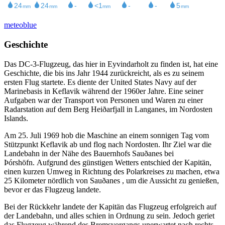
meteoblue
Geschichte
Das DC-3-Flugzeug, das hier in Eyvindarholt zu finden ist, hat eine
Geschichte, die bis ins Jahr 1944 zurückreicht, als es zu seinem
ersten Flug startete. Es diente der United States Navy auf der
Marinebasis in Keflavik während der 1960er Jahre. Eine seiner
Aufgaben war der Transport von Personen und Waren zu einer
Radarstation auf dem Berg Heiðarfjall in Langanes, im Nordosten
Islands.
Am 25. Juli 1969 hob die Maschine an einem sonnigen Tag vom
Stützpunkt Keflavik ab und flog nach Nordosten. Ihr Ziel war die
Landebahn in der Nähe des Bauernhofs Sauðanes bei
Þórshöfn. Aufgrund des günstigen Wetters entschied der Kapitän,
einen kurzen Umweg in Richtung des Polarkreises zu machen, etwa
25 Kilometer nördlich von Sauðanes , um die Aussicht zu genießen,
bevor er das Flugzeug landete.
Bei der Rückkehr landete der Kapitän das Flugzeug erfolgreich auf
der Landebahn, und alles schien in Ordnung zu sein. Jedoch geriet
das Flugzeug während des Bremsvorgangs unerwartet nach rechts.