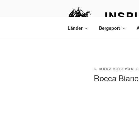
Zum
Inhalt
INSP
springen
Bergtouren & R
Länder
Bergsport
A
VERÖFFENTLICHT
3. MÄRZ 2019
VON
L
AM
Rocca Bianca