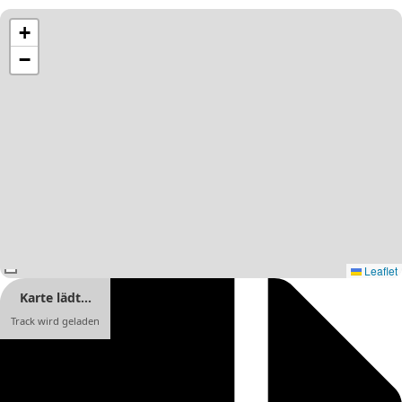
+
−
Leaflet
Karte lädt…
Track wird geladen