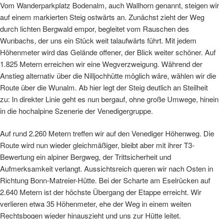
Vom Wanderparkplatz Bodenalm, auch Wallhorn genannt, steigen wir
auf einem markierten Steig ostwärts an. Zunächst zieht der Weg
durch lichten Bergwald empor, begleitet vom Rauschen des
Wunbachs, der uns ein Stück weit talaufwärts führt. Mit jedem
Höhenmeter wird das Gelände offener, der Blick weiter schöner. Auf
1.825 Metern erreichen wir eine Wegverzweigung. Während der
Anstieg alternativ über die Nilljochhütte möglich wäre, wählen wir die
Route über die Wunalm. Ab hier legt der Steig deutlich an Steilheit
zu: In direkter Linie geht es nun bergauf, ohne große Umwege, hinein
in die hochalpine Szenerie der Venedigergruppe.
Auf rund 2.260 Metern treffen wir auf den Venediger Höhenweg. Die
Route wird nun wieder gleichmäßiger, bleibt aber mit ihrer T3-
Bewertung ein alpiner Bergweg, der Trittsicherheit und
Aufmerksamkeit verlangt. Aussichtsreich queren wir nach Osten in
Richtung Bonn-Matreier-Hütte. Bei der Scharte am Eselrücken auf
2.640 Metern ist der höchste Übergang der Etappe erreicht. Wir
verlieren etwa 35 Höhenmeter, ehe der Weg in einem weiten
Rechtsbogen wieder hinauszieht und uns zur Hütte leitet.