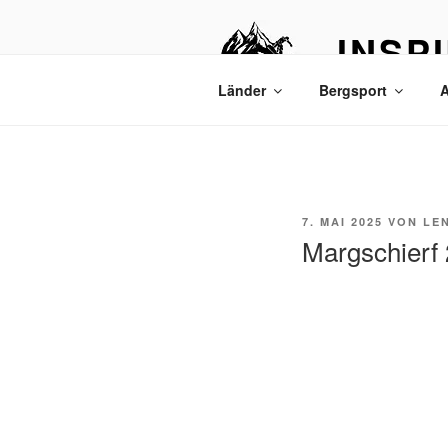
INSP
Bergtouren & R
Länder
Bergsport
A
7. MAI 2025
VON
LE
Margschierf