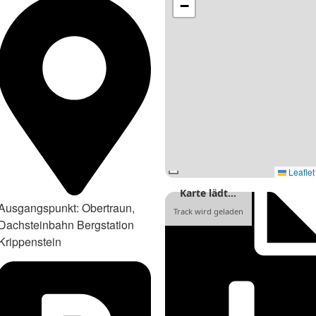
−
Leaflet
Karte lädt…
Ausgangspunkt: Obertraun,
Track wird geladen
Dachsteinbahn Bergstation
Krippenstein