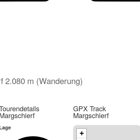
rf 2.080 m (Wanderung)
Tourendetails
GPX Track
Margschierf
Margschierf
Lage
+