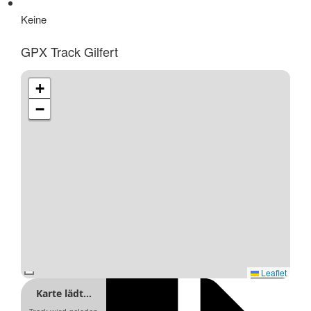
Keine
GPX Track Gilfert
+
−
Leaflet
Karte lädt…