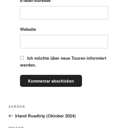
E-Mail-Adresse
*
Website
Ich möchte über neue Touren informiert
werden.
Beitragsnavigation
Vorheriger
ZURÜCK
Beitrag
Irland Roadtrip (Oktober 2024)
WEITER