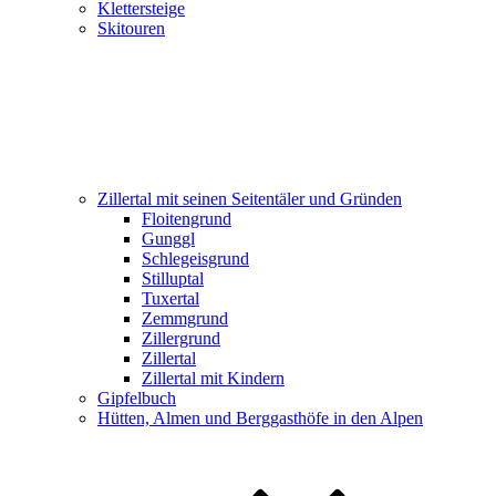
Klettersteige
Skitouren
Zillertal mit seinen Seitentäler und Gründen
Floitengrund
Gunggl
Schlegeisgrund
Stilluptal
Tuxertal
Zemmgrund
Zillergrund
Zillertal
Zillertal mit Kindern
Gipfelbuch
Hütten, Almen und Berggasthöfe in den Alpen