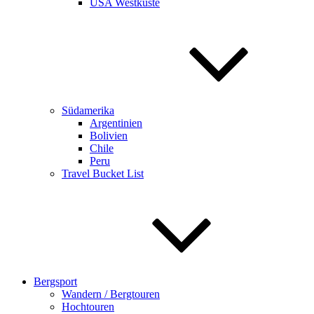
USA Westküste
Südamerika
Argentinien
Bolivien
Chile
Peru
Travel Bucket List
Bergsport
Wandern / Bergtouren
Hochtouren