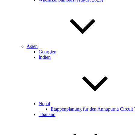
Asien
Georgien
Indien
Nepal
Etappenplanung für den Annapurna Circuit Tr
Thailand