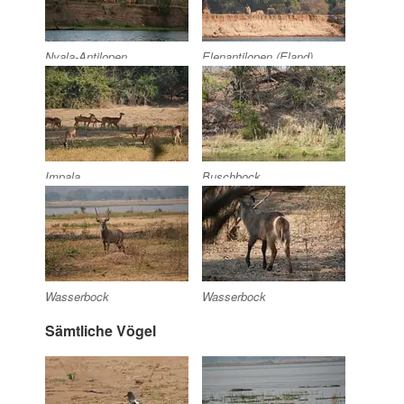
Nyala-Antilopen
Elenantilopen (Eland)
Impala
Buschbock
Wasserbock
Wasserbock
Sämtliche Vögel