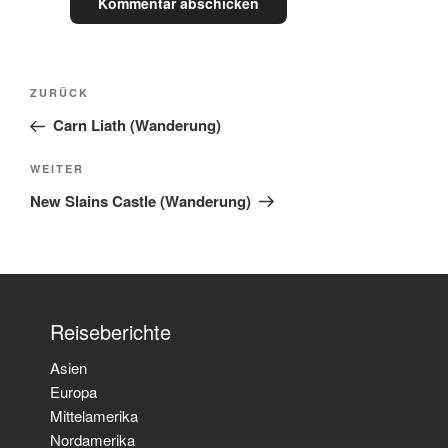
Beitragsnavigation
Vorheriger
ZURÜCK
Beitrag
Carn Liath (Wanderung)
Nächster
WEITER
Beitrag
New Slains Castle (Wanderung)
Reiseberichte
Asien
Europa
Mittelamerika
Nordamerika