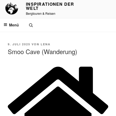
Zum
INSPIRATIONEN DER
WELT
Inhalt
Bergtouren & Reisen
springen
Menü
VERÖFFENTLICHT
9. JULI 2025
VON
LENA
AM
Smoo Cave (Wanderung)