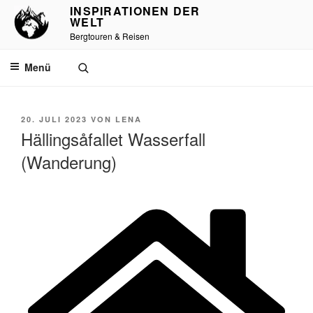
INSPIRATIONEN DER
WELT
Bergtouren & Reisen
Menü
20. JULI 2023
VON
LENA
Hällingsåfallet Wasserfall
(Wanderung)