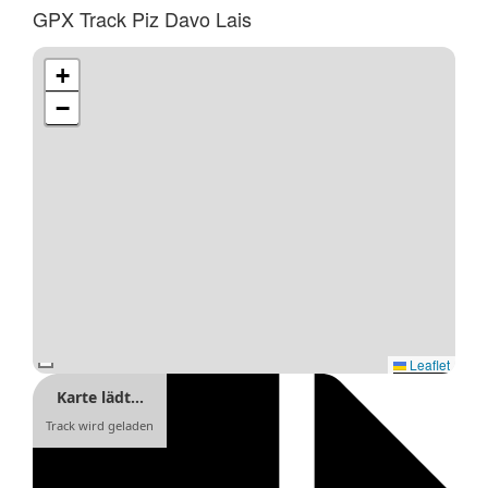
GPX Track Piz Davo Lais
+
−
Leaflet
Karte lädt…
Track wird geladen