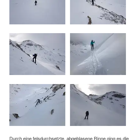
Durch eine felsdurchsetzte, abgeblasene Rinne ging es die