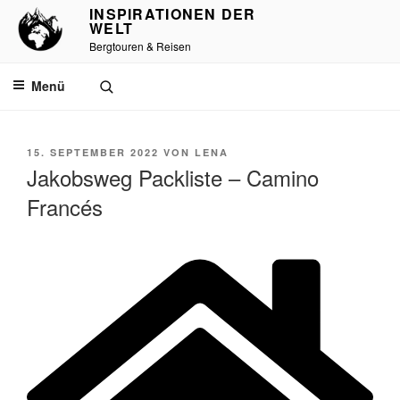
Zum
INSPIRATIONEN DER
WELT
Inhalt
Bergtouren & Reisen
springen
Menü
VERÖFFENTLICHT
15. SEPTEMBER 2022
VON
LENA
AM
Jakobsweg Packliste – Camino
Francés