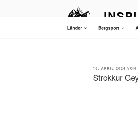
Zum
Inhalt
INSP
springen
Bergtouren & R
Länder
Bergsport
A
VERÖFFENTLICHT
15. APRIL 2024
VON
AM
Strokkur Ge