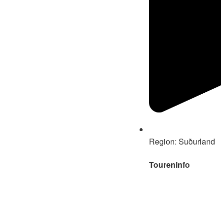
Region: Suðurland
Toureninfo