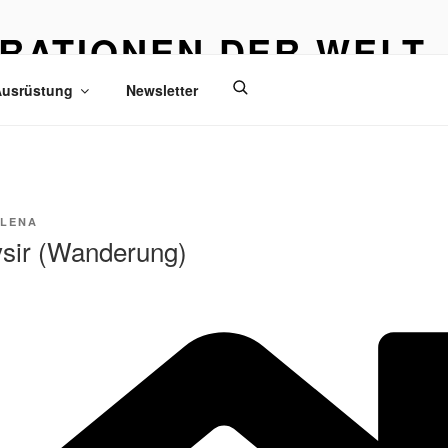
IRATIONEN DER WELT
eisen
usrüstung
Newsletter
LENA
ysir (Wanderung)