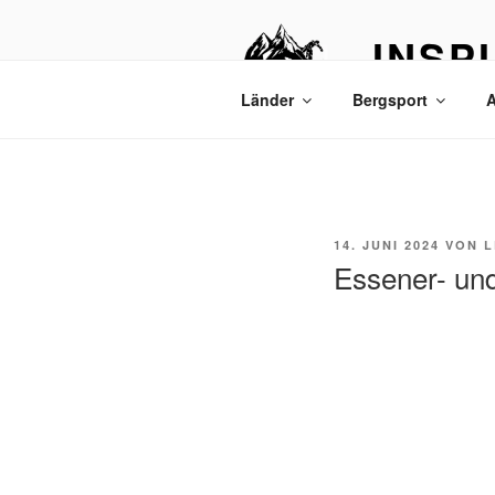
Zum
Inhalt
INSP
springen
Bergtouren & R
Länder
Bergsport
A
VERÖFFENTLICHT
14. JUNI 2024
VON
L
AM
Essener- un