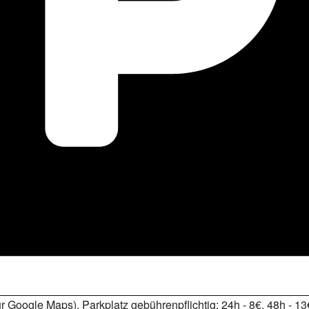
zur Google Maps). Parkplatz gebührenpflichtig: 24h - 8€, 48h - 13