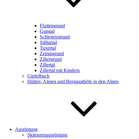
Floitengrund
Gunggl
Schlegeisgrund
Stilluptal
Tuxertal
Zemmgrund
Zillergrund
Zillertal
Zillertal mit Kindern
Gipfelbuch
Hütten, Almen und Berggasthöfe in den Alpen
Ausrüstung
Skitourenausrüstung