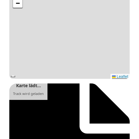
−
Leaflet
Karte lädt…
Track wird geladen