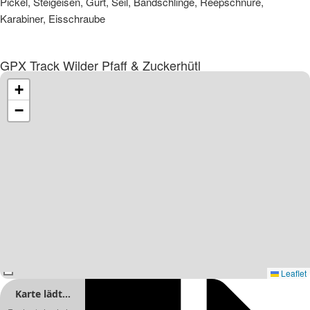
Pickel, Steigeisen, Gurt, Seil, Bandschlinge, Reepschnüre,
Karabiner, Eisschraube
GPX Track Wilder Pfaff & Zuckerhütl
+
−
Leaflet
Karte lädt…