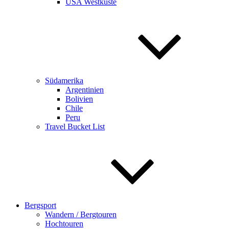
USA Westküste
Südamerika
Argentinien
Bolivien
Chile
Peru
Travel Bucket List
Bergsport
Wandern / Bergtouren
Hochtouren