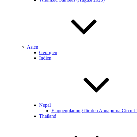
Asien
Georgien
Indien
Nepal
Etappenplanung für den Annapurna Circuit Tr
Thailand