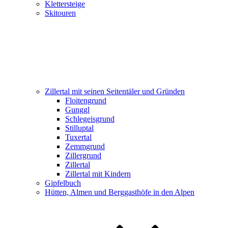
Klettersteige
Skitouren
Zillertal mit seinen Seitentäler und Gründen
Floitengrund
Gunggl
Schlegeisgrund
Stilluptal
Tuxertal
Zemmgrund
Zillergrund
Zillertal
Zillertal mit Kindern
Gipfelbuch
Hütten, Almen und Berggasthöfe in den Alpen