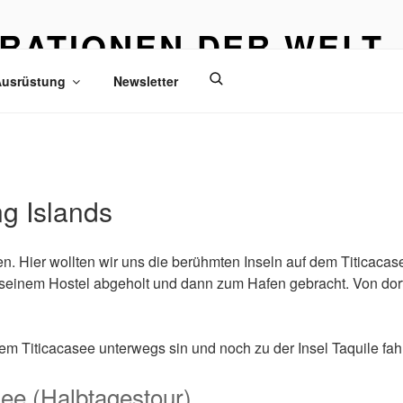
IRATIONEN DER WELT
eisen
usrüstung
Newsletter
ng Islands
. Hier wollten wir uns die berühmten Inseln auf dem Titicacas
n seinem Hostel abgeholt und dann zum Hafen gebracht. Von do
m Titicacasee unterwegs sin und noch zu der Insel Taquile fah
see (Halbtagestour)