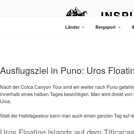
Zum
Inhalt
INSP
springen
Bergtouren & R
Länder
Bergsport
A
Ausflugsziel in Puno: Uros Floati
Nach der Colca Canyon Tour sind wir weiter nach Puno gefahren
innerhalb eines halben Tages besichtigen. Man wird direkt vo
Uros.
Statt der Halbtagestour kann man auch einen ganzen Tag auf de
Uros Floating Islands auf dem Titicaca