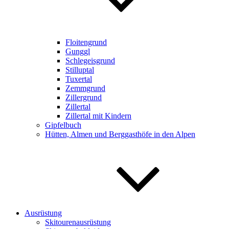
Floitengrund
Gunggl
Schlegeisgrund
Stilluptal
Tuxertal
Zemmgrund
Zillergrund
Zillertal
Zillertal mit Kindern
Gipfelbuch
Hütten, Almen und Berggasthöfe in den Alpen
Ausrüstung
Skitourenausrüstung